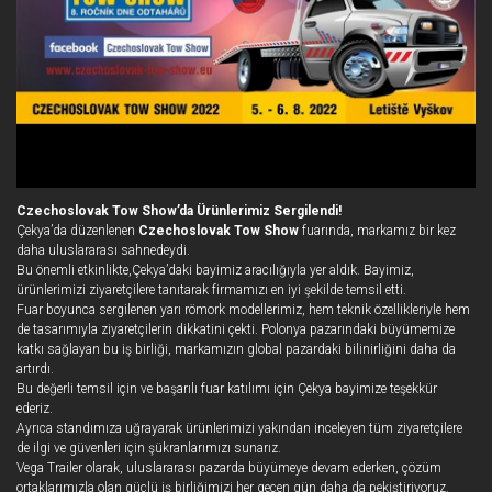
Czechoslovak Tow Show’da Ürünlerimiz Sergilendi!
Çekya’da düzenlenen
Czechoslovak Tow Show
fuarında, markamız bir kez
daha uluslararası sahnedeydi.
Bu önemli etkinlikte,Çekya’daki bayimiz aracılığıyla yer aldık. Bayimiz,
ürünlerimizi ziyaretçilere tanıtarak firmamızı en iyi şekilde temsil etti.
Fuar boyunca sergilenen yarı römork modellerimiz, hem teknik özellikleriyle hem
de tasarımıyla ziyaretçilerin dikkatini çekti. Polonya pazarındaki büyümemize
katkı sağlayan bu iş birliği, markamızın global pazardaki bilinirliğini daha da
artırdı.
Bu değerli temsil için ve başarılı fuar katılımı için Çekya bayimize teşekkür
ederiz.
Ayrıca standımıza uğrayarak ürünlerimizi yakından inceleyen tüm ziyaretçilere
de ilgi ve güvenleri için şükranlarımızı sunarız.
Vega Trailer olarak, uluslararası pazarda büyümeye devam ederken, çözüm
ortaklarımızla olan güçlü iş birliğimizi her geçen gün daha da pekiştiriyoruz.