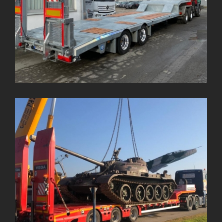
3 Dingil Italyano Lowbed